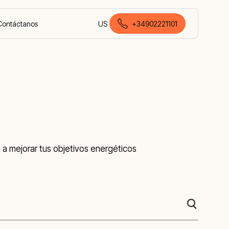
Contáctanos
US
+34902221101
español de España
a mejorar tus objetivos energéticos