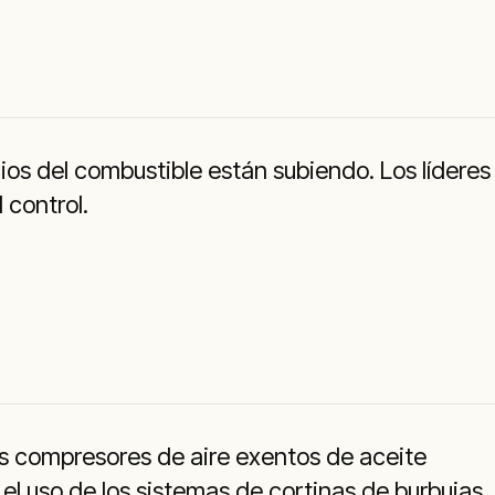
ios del combustible están subiendo. Los líderes
 control.
s compresores de aire exentos de aceite
el uso de los sistemas de cortinas de burbujas