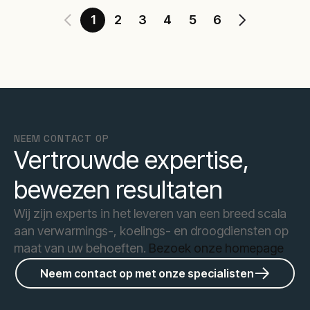
1
2
3
4
5
6
NEEM CONTACT OP
Vertrouwde expertise,
bewezen resultaten
Wij zijn experts in het leveren van een breed scala
aan verwarmings-, koelings- en droogdiensten op
maat van uw behoeften.
Bezoek onze homepage
Neem contact op met onze specialisten