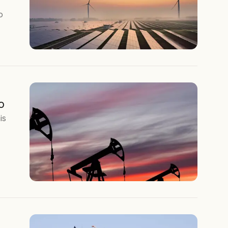
o
o
is