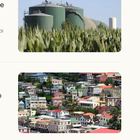
de
oi
o