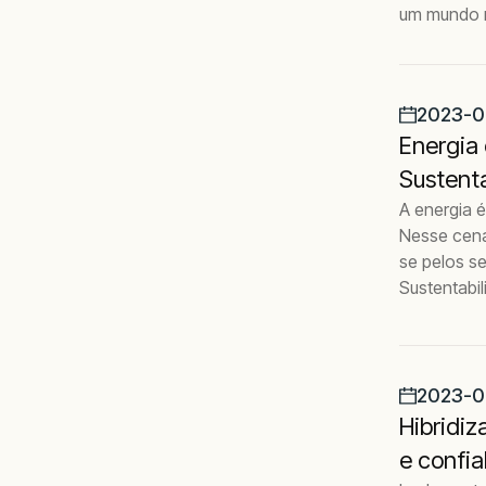
um mundo m
2023-0
Energia 
Sustenta
A energia 
Nesse cená
se pelos se
Sustentabi
2023-0
Hibridiz
e confia