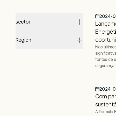
2024-0
sector
Lançame
Energéti
oportun
Region
Nos último
significat
fontes de e
segurança 
2024-0
Com parc
sustent
A Fórmula E