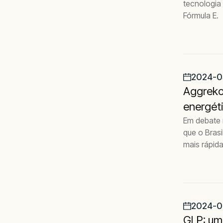
tecnologia
Fórmula E.
2024-0
Aggreko 
energét
Em debate 
que o Brasi
mais rápid
2024-0
GLP: um