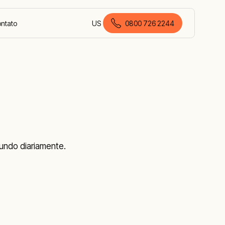
ontato
US
0800 726 2244
português (Brasil)
undo diariamente.