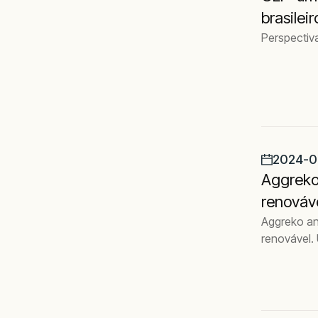
brasilei
Perspectiv
2024-0
Aggreko
renováve
Aggreko an
renovável.