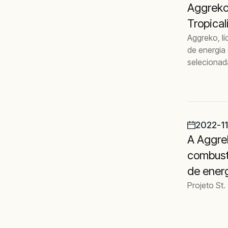
Aggreko 
Tropica
Aggreko, l
de energia 
selecionada
2022-1
A Aggrek
combusti
de ener
Projeto St.