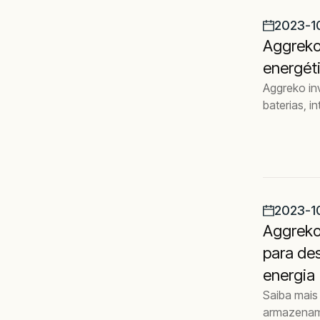
2023-1
Aggreko 
energét
Aggreko in
baterias, i
2023-1
Aggreko
para de
energia
Saiba mais
armazename