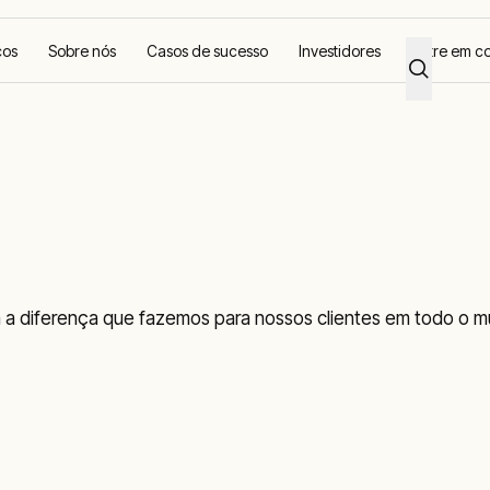
ços
Sobre nós
Casos de sucesso
Investidores
Entre em c
m a diferença que fazemos para nossos clientes em todo o m