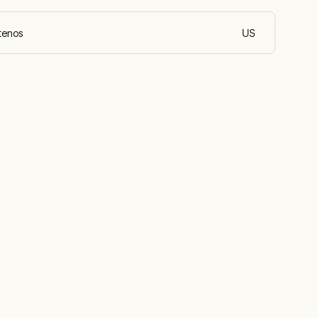
tenos
US
español (Argenti
a