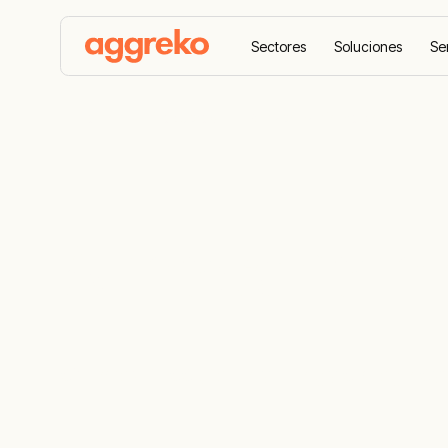
Sectores
Soluciones
Se
Home
Productos
Almacenamiento de energía
Almacenamie
Sistemas BESS (Battery Energy Storage Sys