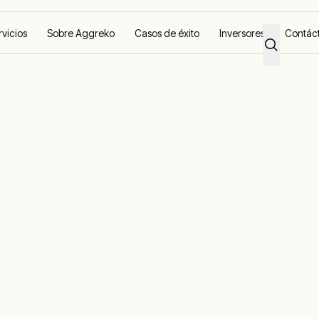
rvicios
Sobre Aggreko
Casos de éxito
Inversores
Contác
nto de energí
tem) - Aggreko Batteries