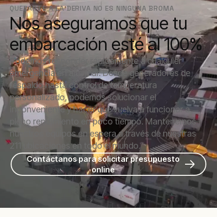
QUEDARTE A LA DERIVA NO ES NINGUNA BROMA
Nos aseguramos que tu
embarcación esté al 100%
Podemos responder rápidamente a cualquier
emergencia en alta mar. Desde generadores de
respaldo hasta control de temperatura
personalizado, podemos solucionar el
inconveniente y hacer que vuelva a funcionar a
pleno rendimiento en poco tiempo. Mantenemos
nuestros equipos en espera a través de nuestras
211 ubicaciones en todo el mundo.
Contáctanos para solicitar presupuesto
online