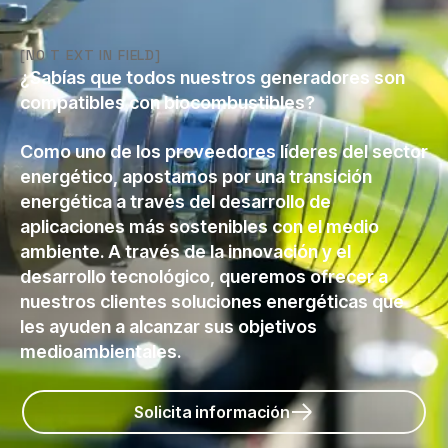
[NO T EXT IN FIELD]
¿Sabías que todos nuestros generadores son
compatibles con biocombustibles?
Como uno de los proveedores líderes del sector
energético, apostamos por una transición
energética a través del desarrollo de
aplicaciones más sostenibles con el medio
ambiente. A través de la innovación y el
desarrollo tecnológico, queremos ofrecer a
nuestros clientes soluciones energéticas que
les ayuden a alcanzar sus objetivos
medioambientales.
Solicita información