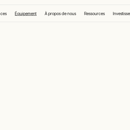
ices
Équipement
À propos de nous
Ressources
Investiss
s d'air exemp
 d'huile