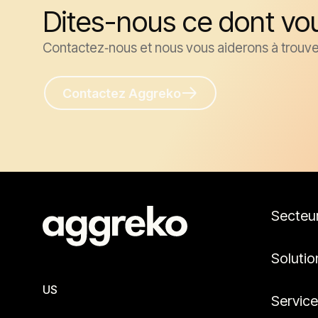
Dites-nous ce dont vo
Contactez‑nous et nous vous aiderons à trouver
Contactez Aggreko
Secteu
Solutio
US
Servic