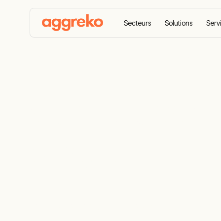
Secteurs
Solutions
Serv
Accueil
Équipements
Compresseurs d'air
Compresseur
d'huile
Louez des compresseurs d'air 100 % exempt