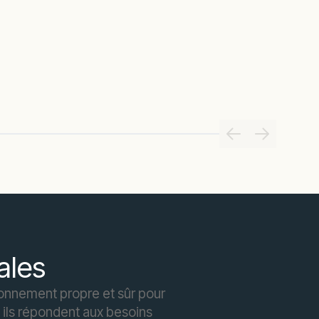
ales
ironnement propre et sûr pour
ils répondent aux besoins