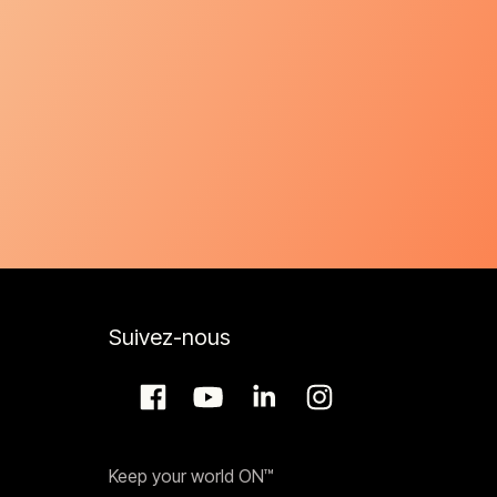
e de conduites
lyseur
servoir
Suivez-nous
que
Keep your world ON™