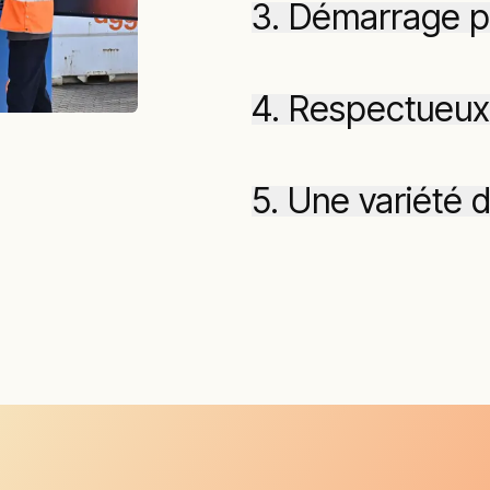
3. Démarrage p
4. Respectueux
5. Une variété d'
Les compresseurs exempt
plusieurs secteurs, not
industrielle, pétrochimiq
comprennent :
Air d'instrumentation
Air de procédé
Air de l'usine