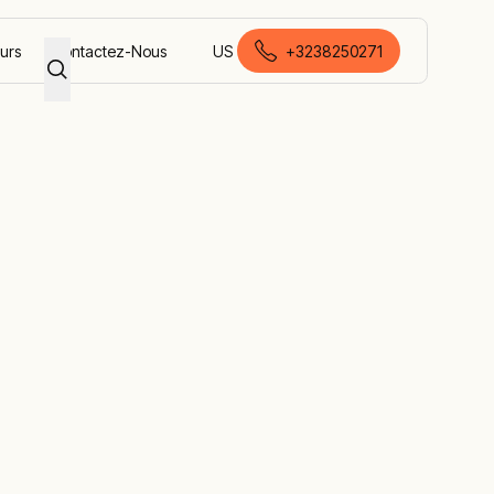
eurs
Contactez-Nous
US
+3238250271
français (Belgique)
t