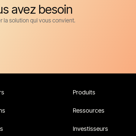
us avez besoin
Aération
 la solution qui vous convient.
Test de pression
Séchage et nettoyag
Régénération de cata
Déshydratation de ré
Séparation de l'air
rs
Produits
Transport pneumati
ns
Ressources
es
Investisseurs