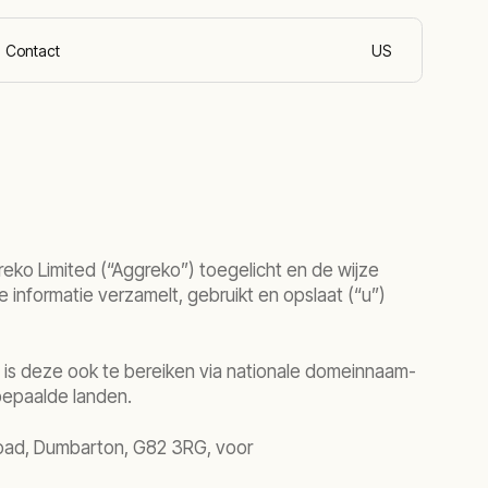
Contact
US
Nederlands (Belg
ko Limited (“Aggreko”) toegelicht en de wijze
informatie verzamelt, gebruikt en opslaat (“u”)
s deze ook te bereiken via nationale domeinnaam-
 bepaalde landen.
Road, Dumbarton, G82 3RG, voor