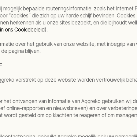
mogelijk bepaalde routeringsinformatie, zoals het Internet 
door “cookies” die zich op uw harde schijf bevinden. Cookie
nnen herkennen als u onze sites bezoekt, en die bijhoudt wel
 in ons Cookiebeleid
).
ormatie over het gebruik van onze website, met inbegrip va
 de pagina blijven.
E
n Aggreko verstrekt op deze website worden vertrouwelijk b
or het ontvangen van informatie van Aggreko gebruiken wij 
sief online-rapporten en nieuwsbrieven) en over verbeteringe
at wordt gesteld om op klachten te reageren of om manage
lcontactpagina, gebruikt Aggreko mogelijk ook uw persoonli