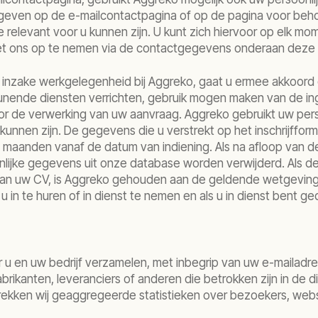
geven op de e-mailcontactpagina of op de pagina voor beh
 relevant voor u kunnen zijn. U kunt zich hiervoor op elk mo
met ons op te nemen via de contactgegevens onderaan deze 
t inzake werkgelegenheid bij Aggreko, gaat u ermee akkoord
nende diensten verrichten, gebruik mogen maken van de i
 de verwerking van uw aanvraag. Aggreko gebruikt uw pers
kunnen zijn. De gegevens die u verstrekt op het inschrijffo
aanden vanaf de datum van indiening. Als na afloop van de
nlijke gegevens uit onze database worden verwijderd. Als d
van uw CV, is Aggreko gehouden aan de geldende wetgeving
n te huren of in dienst te nemen en als u in dienst bent g
ver u en uw bedrijf verzamelen, met inbegrip van uw e-mailadr
brikanten, leveranciers of anderen die betrokken zijn in de 
rekken wij geaggregeerde statistieken over bezoekers, websi