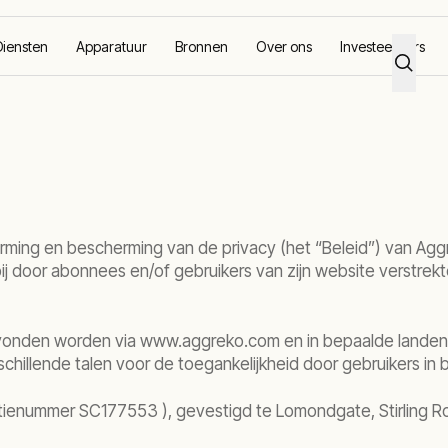
Diensten
Apparatuur
Bronnen
Over ons
Investeerders
ing en bescherming van de privacy (het “Beleid”) van Aggre
door abonnees en/of gebruikers van zijn website verstrekte 
vonden worden via www.aggreko.com en in bepaalde landen i
schillende talen voor de toegankelijkheid door gebruikers in
tienummer SC177553 ), gevestigd te Lomondgate, Stirling 