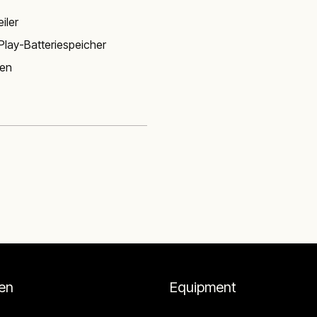
iler
Play-Batteriespeicher
ren
en
Equipment