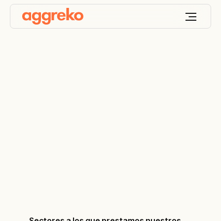
Keep your world
ON
™
Diseñamos, implementamos y optimizamos
soluciones a medida de energía y temperatura
diseñadas para que tu mundo siempre esté con
energía presente
Sectores a los que prestamos nuestros