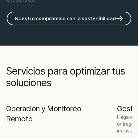
Nuestro compromiso con la sostenibilidad
Servicios para optimizar tus
soluciones
Operación y Monitoreo
Gesti
Haga que
Remoto
entrega d
incluso s
generado