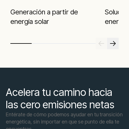
Generación a partir de
Solucio
energía solar
energía
Acelera tu camino hacia
las cero emisiones netas
Entérate de cómo podemos ayudar en tu transición
energética, sin importar en que se punto de ella te
encuentres.