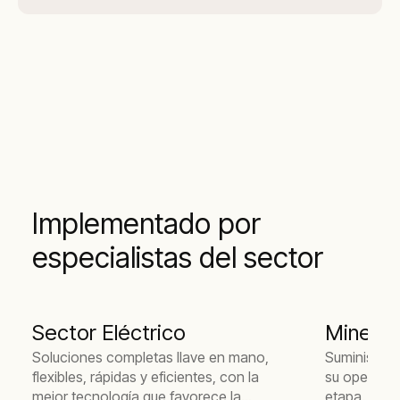
Implementado por
especialistas del sector
Sector Eléctrico
Minería
Soluciones completas llave en mano,
Suministro 
flexibles, rápidas y eficientes, con la
su operació
mejor tecnología que favorece la
etapa.