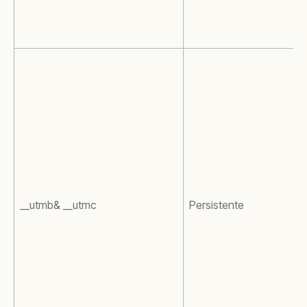
__utmb& __utmc
Persistente