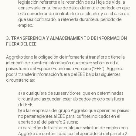
legislación referente a la retención de su Hoja de Vida, a
conservarla en su base de datos durante el período en que
está considerando contratarlo o emplearlo, y en el caso de
que sea contratado, a retenerla durante su período de
empleo.
3. TRANSFERENCIA Y ALMACENAMIENTO DE INFORMACIÓN
FUERA DEL EEE
Aggreko tiene la obligación de informarle si transfiere o tiene la
intención de transferir información que posee sobre usted a
países fuera del Espacio Económico Europeo ("EEE"). Aggreko
podrá transferir información fuera del EEE bajo las siguientes
circunstancias:
a) a cualquiera de sus servidores, que en determinadas
circunstancias puedan estar ubicados en otro país fuera
del EEE;
b) a las empresas del grupo Aggreko que operen en países
no pertenecientes al EEE para los fines indicados en el
apartado a) del párrafo 2 supra;
c) para el fin de tramitar cualquier solicitud de empleo con
Aggreko de conformidad con el apartado c) del párrafo 2