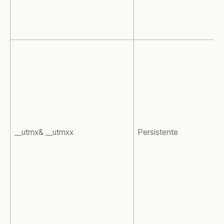
__utmx& __utmxx
Persistente