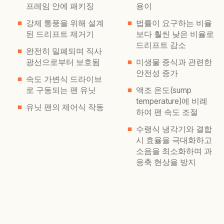
프레임 안에 패키징
용이
강제 통풍을 위해 설계
법률이 요구하는 비율
된 드리프트 제거기
보다 훨씬 낮은 비율로
드리프트 감소
완전히 밀폐되며 직사
광선으로부터 보호됨
미생물 증식과 관련한
안전성 증가
속도 가변식 드라이브
로 구동되는 팬 유닛
액조 온도(sump
temperature)에 비례
유닛 팬의 제어식 작동
하여 팬 속도 조절
수랭식 냉각기와 결합
시 효율을 극대화하고
소음을 최소화하며 과
응축 현상을 방지