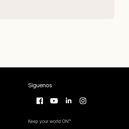
Síguenos
Keep your world ON™