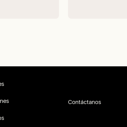
es
ones
Contáctanos
os