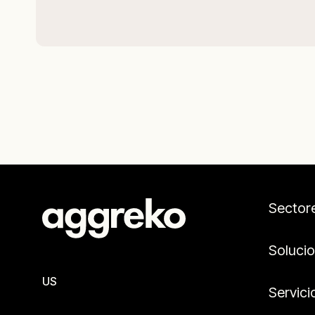
Sector
Soluci
US
Servici