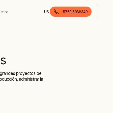
tenos
US
+576015088349
español (Colombia)
os
e grandes proyectos de
ducción, administrar la