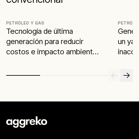
PETRÓLEO Y GAS
PETRÓLE
Tecnología de última
Genera
generación para reducir
un yac
costos e impacto ambiental
inacce
en Argentina