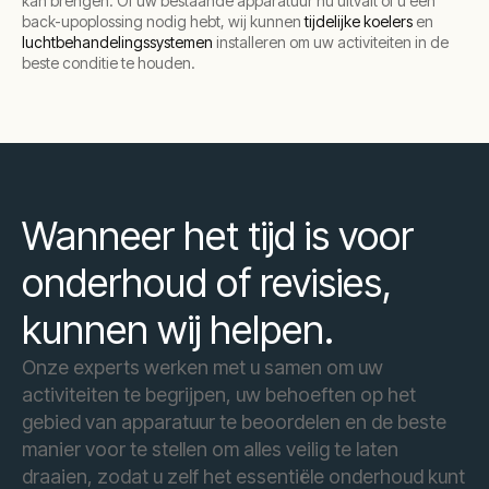
kan brengen. Of uw bestaande apparatuur nu uitvalt of u een
back-upoplossing nodig hebt, wij kunnen
tijdelijke koelers
en
luchtbehandelingssystemen
installeren om uw activiteiten in de
beste conditie te houden.
Wanneer het tijd is voor
onderhoud of revisies,
kunnen wij helpen.
Onze experts werken met u samen om uw
activiteiten te begrijpen, uw behoeften op het
gebied van apparatuur te beoordelen en de beste
manier voor te stellen om alles veilig te laten
draaien, zodat u zelf het essentiële onderhoud kunt