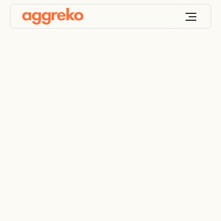
Teollisuuden
ilmankäsittelylaitteen
vuokraus