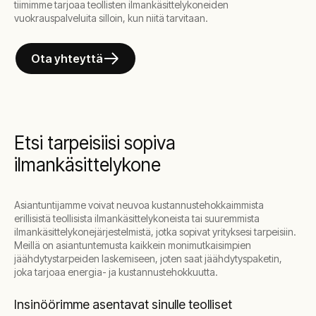
tiimimme tarjoaa teollisten ilmankäsittelykoneiden
vuokrauspalveluita silloin, kun niitä tarvitaan.
Ota yhteyttä
Etsi tarpeisiisi sopiva
ilmankäsittelykone
Asiantuntijamme voivat neuvoa kustannustehokkaimmista
erillisistä teollisista ilmankäsittelykoneista tai suuremmista
ilmankäsittelykonejärjestelmistä, jotka sopivat yrityksesi tarpeisiin.
Meillä on asiantuntemusta kaikkein monimutkaisimpien
jäähdytystarpeiden laskemiseen, joten saat jäähdytyspaketin,
joka tarjoaa energia- ja kustannustehokkuutta.
Insinöörimme asentavat sinulle teolliset