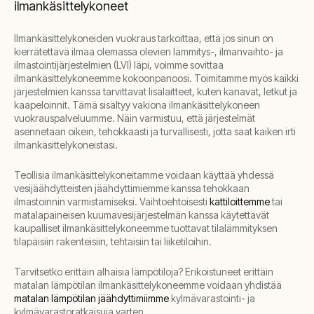
ilmankäsittelykoneet
Ilmankäsittelykoneiden vuokraus tarkoittaa, että jos sinun on
kierrätettävä ilmaa olemassa olevien lämmitys-, ilmanvaihto- ja
ilmastointijärjestelmien (LVI) läpi, voimme sovittaa
ilmankäsittelykoneemme kokoonpanoosi. Toimitamme myös kaikki
järjestelmien kanssa tarvittavat lisälaitteet, kuten kanavat, letkut ja
kaapeloinnit. Tämä sisältyy vakiona ilmankäsittelykoneen
vuokrauspalveluumme. Näin varmistuu, että järjestelmät
asennetaan oikein, tehokkaasti ja turvallisesti, jotta saat kaiken irti
ilmankäsittelykoneistasi.
Teollisia ilmankäsittelykoneitamme voidaan käyttää yhdessä
vesijäähdytteisten jäähdyttimiemme kanssa tehokkaan
ilmastoinnin varmistamiseksi. Vaihtoehtoisesti
kattiloittemme
tai
matalapaineisen kuumavesijärjestelmän kanssa käytettävät
kaupalliset ilmankäsittelykoneemme tuottavat tilalämmityksen
tilapäisiin rakenteisiin, tehtaisiin tai liiketiloihin.
Tarvitsetko erittäin alhaisia lämpötiloja? Erikoistuneet erittäin
matalan lämpötilan ilmankäsittelykoneemme voidaan yhdistää
matalan lämpötilan jäähdyttimiimme
kylmävarastointi- ja
kylmävarastoratkaisuja varten.