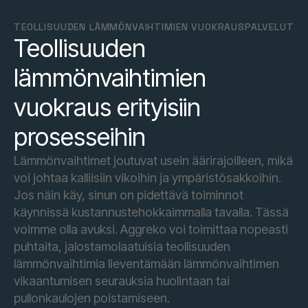
TEOLLISUUDEN LÄMMÖNVAIHTIMIEN VUOKRAUSPALVELUT
Teollisuuden
lämmönvaihtimien
vuokraus erityisiin
prosesseihin
Lämmönvaihtimet joutuvat usein äärirajoilleen, mikä
voi johtaa kalliisiin vikoihin ja ympäristösakkoihin.
Jos näin käy, sinun on pidettävä toiminnot
käynnissä kustannustehokkaimmalla tavalla. Tässä
voimme olla avuksi. Aggreko voi toimittaa nopeasti
puhtaita, jalostamolaatuisia teollisuuden
lämmönvaihtimia lieventämään lämmönvaihtimen
vikaantumisen seurauksia huolintaan tai
pullonkaulojen poistamiseen.