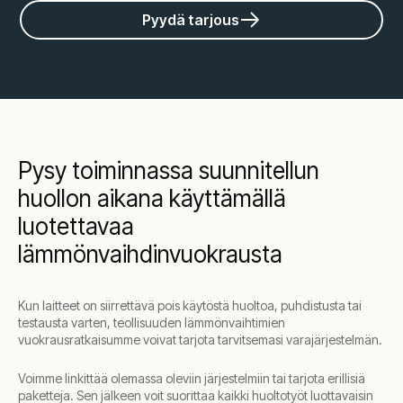
Pyydä tarjous
Pysy toiminnassa suunnitellun
huollon aikana käyttämällä
luotettavaa
lämmönvaihdinvuokrausta
Kun laitteet on siirrettävä pois käytöstä huoltoa, puhdistusta tai
testausta varten, teollisuuden lämmönvaihtimien
vuokrausratkaisumme voivat tarjota tarvitsemasi varajärjestelmän.
Voimme linkittää olemassa oleviin järjestelmiin tai tarjota erillisiä
paketteja. Sen jälkeen voit suorittaa kaikki huoltotyöt luottavaisin