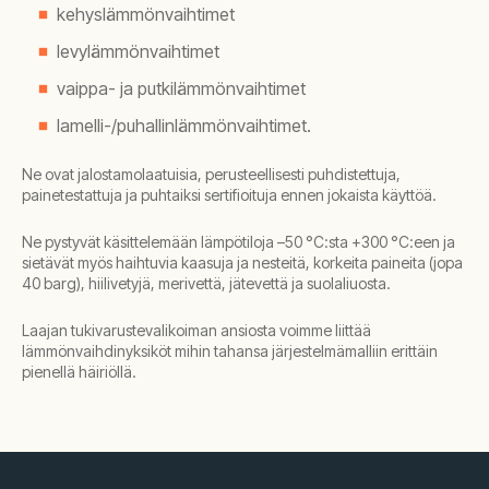
kehyslämmönvaihtimet
levylämmönvaihtimet
vaippa- ja putkilämmönvaihtimet
lamelli-/puhallinlämmönvaihtimet.
Ne ovat jalostamolaatuisia, perusteellisesti puhdistettuja,
painetestattuja ja puhtaiksi sertifioituja ennen jokaista käyttöä.
Ne pystyvät käsittelemään lämpötiloja –50 °C:sta +300 °C:een ja
sietävät myös haihtuvia kaasuja ja nesteitä, korkeita paineita (jopa
40 barg), hiilivetyjä, merivettä, jätevettä ja suolaliuosta.
Laajan tukivarustevalikoiman ansiosta voimme liittää
lämmönvaihdinyksiköt mihin tahansa järjestelmämalliin erittäin
pienellä häiriöllä.