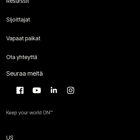
Resurssit
Sijoittajat
Vapaat paikat
Ota yhteyttä
Seuraa meitä
Keep your world ON™
US