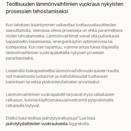
Teollisuuden lämmönvaihtimien vuokraus nykyisten
prosessien tehostamiseksi
Kun laitoksen ikääntyminen vaikeuttaa tuottavuustavoitteiden
saavuttamista, olemassa olevia prosesseja on ehkä parannettava
niiden tehostamiseksi. Lämmönvaihtimet voivat olla pullonkaula
kapasiteetin lisäämisessä, energiankäytön optimoinnissa tai
tuotejaossa. Kun näin tapahtuu, voimme antaa tukea tilapäisillä
lämmönvaihtimien vuokrapaketeilla nykyisen prosessin
parantamiseksi.
Lisäämällä lisäkapasiteettia lämmönvaihdinvuokrauksen kautta
voit maksimoida tuotannon ja mahdollisuudet tuottavaan
toimintaan tai estää yksiköiden/laitosten arvonlaskut.
Lämmönvaihtimien vuokrapaketit tarjoavat myös väliaikaisen
ratkaisun, kunnes käyttöomaisuusinvestoinnit pysyvämmälle
ratkaisulle löytyvät.
Etsitkö lisää teollisia jäähdytysratkaisuja? Lue lisää
jäähdytyslaitteiden vuokrauksesta
Aggrekolta.