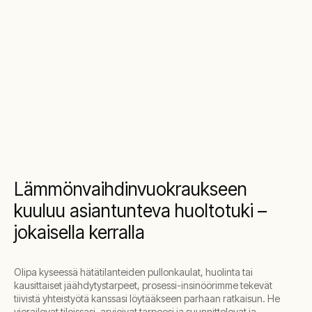
Lämmönvaihdinvuokraukseen
kuuluu asiantunteva huoltotuki –
jokaisella kerralla
Olipa kyseessä hätätilanteiden pullonkaulat, huolinta tai
kausittaiset jäähdytystarpeet, prosessi-insinöörimme tekevät
tiivistä yhteistyötä kanssasi löytääkseen parhaan ratkaisun. He
vierailevat tiloissasi, arvioivat tarpeesi ja suunnittelevat ja