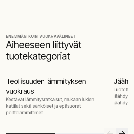
ENEMMÄN KUIN VUOKRAVÄLINEET
Aiheeseen liittyvät
tuotekategoriat
Teollisuuden lämmityksen
Jäähd
Luotettav
vuokraus
jäähdytys
Kestävät lämmitysratkaisut, mukaan lukien
jäähdyttim
kattilat sekä sähköiset ja epäsuorat
polttolämmittimet