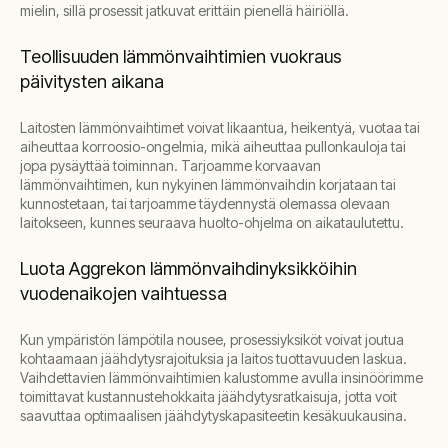
mielin, sillä prosessit jatkuvat erittäin pienellä häiriöllä.
Teollisuuden lämmönvaihtimien vuokraus
päivitysten aikana
Laitosten lämmönvaihtimet voivat likaantua, heikentyä, vuotaa tai
aiheuttaa korroosio-ongelmia, mikä aiheuttaa pullonkauloja tai
jopa pysäyttää toiminnan. Tarjoamme korvaavan
lämmönvaihtimen, kun nykyinen lämmönvaihdin korjataan tai
kunnostetaan, tai tarjoamme täydennystä olemassa olevaan
laitokseen, kunnes seuraava huolto-ohjelma on aikataulutettu.
Luota Aggrekon lämmönvaihdinyksikköihin
vuodenaikojen vaihtuessa
Kun ympäristön lämpötila nousee, prosessiyksiköt voivat joutua
kohtaamaan jäähdytysrajoituksia ja laitos tuottavuuden laskua.
Vaihdettavien lämmönvaihtimien kalustomme avulla insinöörimme
toimittavat kustannustehokkaita jäähdytysratkaisuja, jotta voit
saavuttaa optimaalisen jäähdytyskapasiteetin kesäkuukausina.