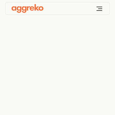
Teollisuuden
lämmönvaihtimet
Pidä prosessit käynnissä tehokkaiden
lämmönvaihtimien laajalla valikoimalla