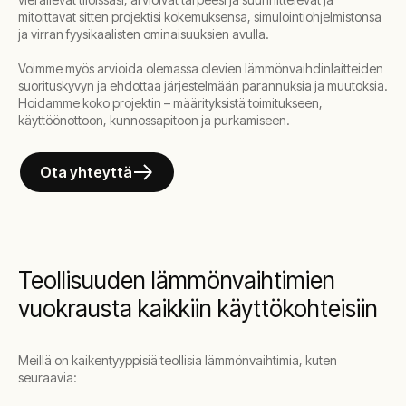
mitoittavat sitten projektisi kokemuksensa, simulointiohjelmistonsa
ja virran fyysikaalisten ominaisuuksien avulla.
Voimme myös arvioida olemassa olevien lämmönvaihdinlaitteiden
suorituskyvyn ja ehdottaa järjestelmään parannuksia ja muutoksia.
Hoidamme koko projektin – määrityksistä toimitukseen,
käyttöönottoon, kunnossapitoon ja purkamiseen.
Ota yhteyttä
Teollisuuden lämmönvaihtimien
vuokrausta kaikkiin käyttökohteisiin
Meillä on kaikentyyppisiä teollisia lämmönvaihtimia, kuten
seuraavia: