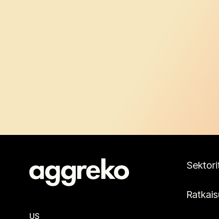
Sektori
Ratkais
US