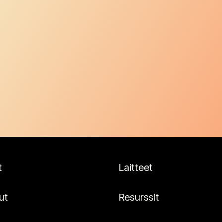
t
Laitteet
ut
Resurssit