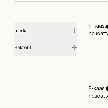
F-kaasu
media
noudatt
Sektorit
F-kaasu
noudatt