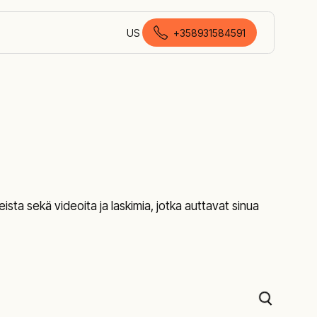
US
+358931584591
suomi (Suomi)
ista sekä videoita ja laskimia, jotka auttavat sinua