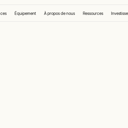
ices
Équipement
À propos de nous
Ressources
Investiss
et raffinage