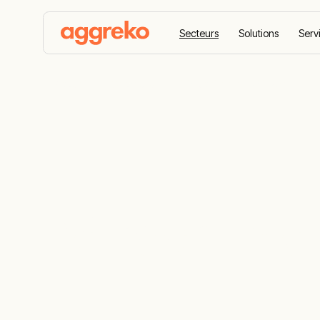
Secteurs
Solutions
Serv
Accueil
Secteurs
Pétrochimie et raffinage
Pétrochimie 