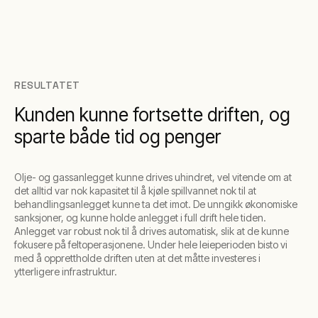
RESULTATET
Kunden kunne fortsette driften, og
sparte både tid og penger
Olje- og gassanlegget kunne drives uhindret, vel vitende om at
det alltid var nok kapasitet til å kjøle spillvannet nok til at
behandlingsanlegget kunne ta det imot. De unngikk økonomiske
sanksjoner, og kunne holde anlegget i full drift hele tiden.
Anlegget var robust nok til å drives automatisk, slik at de kunne
fokusere på feltoperasjonene. Under hele leieperioden bisto vi
med å opprettholde driften uten at det måtte investeres i
ytterligere infrastruktur.