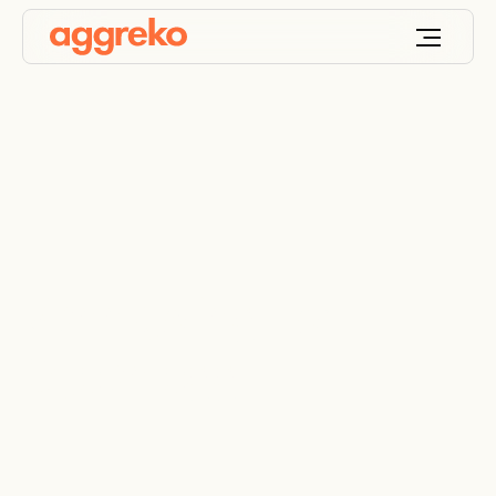
Vannkjøling For
Oljeanlegg