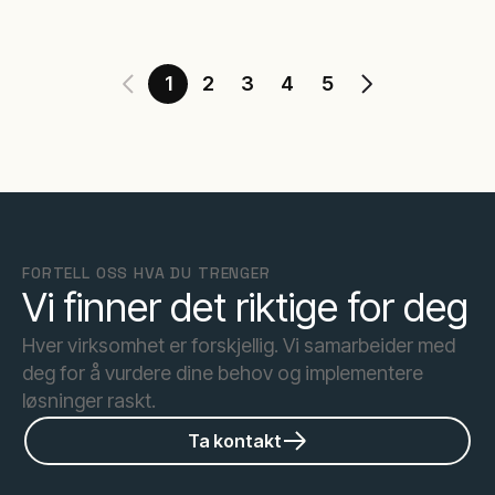
1
2
3
4
5
FORTELL OSS HVA DU TRENGER
Vi finner det riktige for deg
Hver virksomhet er forskjellig. Vi samarbeider med
deg for å vurdere dine behov og implementere
løsninger raskt.
Ta kontakt