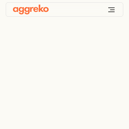
Logistiek centrum
voorzien van stroom
vóór belangrijke
deadline