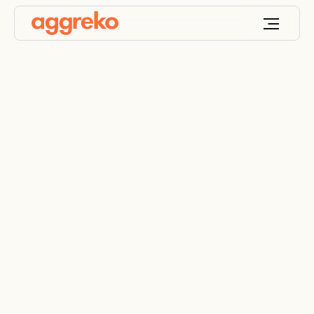
Het grootste
datacenter van
Nigeria van stroom
voorzien wanneer het
niet kan terugvallen
op het stroomnet:
een