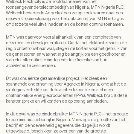
Welbeck Electricity is de hoofdaannemer van het
toonaangevende telecombedrijf van Nigeria, MTN Nigeria PLC.
Welbeck benaderde Aggreko toen ze op zoek waren naar een
nieuwe stroomoplossing voor het datacenter van MTN in Lagos
omdat ze te veel uitval hadden en de kosten continu toenamen.
MTN was daarvoor vooral afhankelijk van een combinatie van
netstroom en dieselgeneratoren. Omdat het elektriciteitsnet in de
regio onbetrouwbaar was, stegen de kosten voor het gebruik van
de generatoren en was het erg belangrijk om een goedkoper en
stabieler alternatief te vinden om de efficiëntie van hun
activiteiten te beschermen.
Dit was ons eerste gezamenlijke project. Het bleek een
spannende onderneming voor Aggreko in Nigeria, omdat het de
strategie versterkte om de krachten te bundelen met meer
onafhankelijke energieproducenten (IPP's). Welbeck bracht deze
kans ter sprake en wij konden de oplossing aanbieden.
In dit geval was de eindgebruiker MTN Nigeria PLC – het grootste
telecommunicatiebedrijf in Nigeria. Vanwege de grootte van het
bedrijf en de hoeveelheid gegevens die dagelijks wordt
uitgewisseld, beschikken ze over een van de grootste