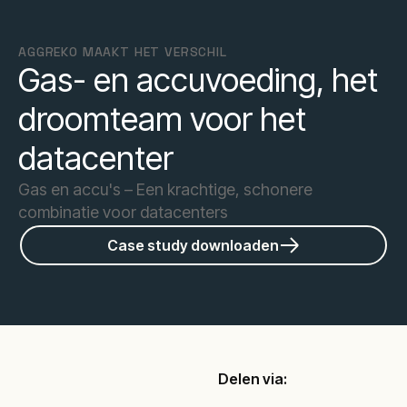
AGGREKO MAAKT HET VERSCHIL
Gas- en accuvoeding, het
droomteam voor het
datacenter
Gas en accu's – Een krachtige, schonere
combinatie voor datacenters
Case study downloaden
Delen via: