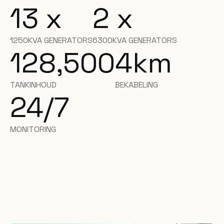
13 x
2 x
1250KVA GENERATORS
6300KVA GENERATORS
128,500
4
km
TANKINHOUD
BEKABELING
24/7
MONITORING