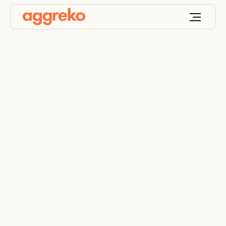
Essentiële
stroomvoorziening na
transformatoruitval