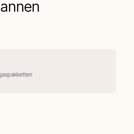
plannen
 gaspakketten