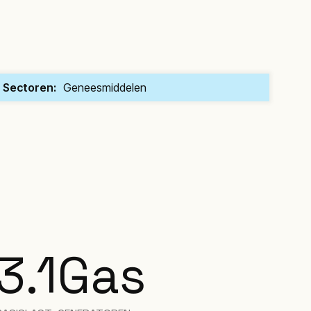
Sectoren:
Geneesmiddelen
3.1
Gas