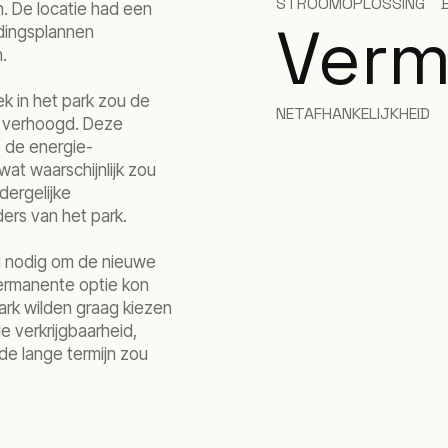
STROOMOPLOSSING
. De locatie had een
Verm
dingsplannen
n.
k in het park zou de
NETAFHANKELIJKHEID
 verhoogd. Deze
 de energie-
 wat waarschijnlijk zou
dergelijke
ers van het park.
ng nodig om de nieuwe
permanente optie kon
rk wilden graag kiezen
 verkrijgbaarheid,
 de lange termijn zou