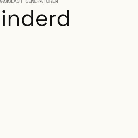
BASISLAST
GENERATOREN
inderd