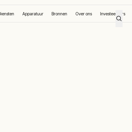
Diensten
Apparatuur
Bronnen
Over ons
Investeerders
uggen voor een groot uitbreidingsplan van een wetenschapspark
oof overbrugg
oot
plan van een