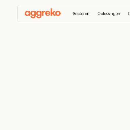
Sectoren
Oplossingen
Startpagina
Casestudies
De stroomkloof overbr
De stroomkl
voor een gr
uitbreidings