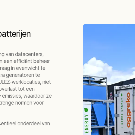
atterijen
ing van datacenters,
n een efficiënt beheer
raag in evenwicht te
tra generatoren te
ULEZ-werklocaties, niet
overlast tot een
 emissies, waardoor ze
strenge normen voor
sentieel onderdeel van