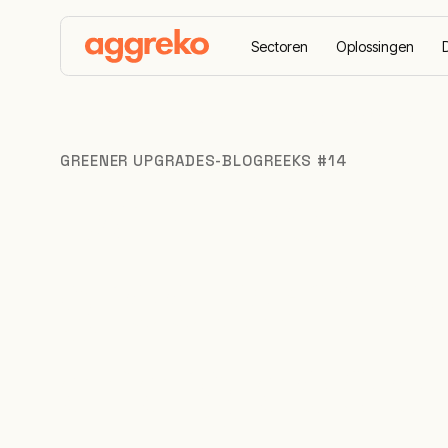
Sectoren
Oplossingen
Startpagina
Bronnen
De stroomkloof overbrugge
GREENER UPGRADES-BLOGREEKS #14
De stroomkl
grootschali
energieoplo