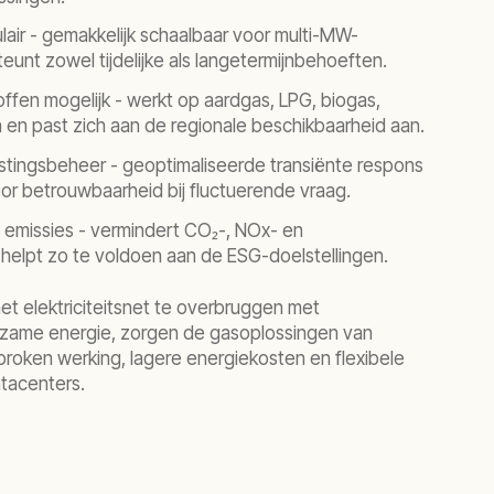
air - gemakkelijk schaalbaar voor multi-MW-
steunt zowel tijdelijke als langetermijnbehoeften.
fen mogelijk - werkt op aardgas, LPG, biogas,
 en past zich aan de regionale beschikbaarheid aan.
tingsbeheer - geoptimaliseerde transiënte respons
oor betrouwbaarheid bij fluctuerende vraag.
 emissies - vermindert CO₂-, NOx- en
n helpt zo te voldoen aan de ESG-doelstellingen.
et elektriciteitsnet te overbruggen met
rzame energie, zorgen de gasoplossingen van
oken werking, lagere energiekosten en flexibele
tacenters.