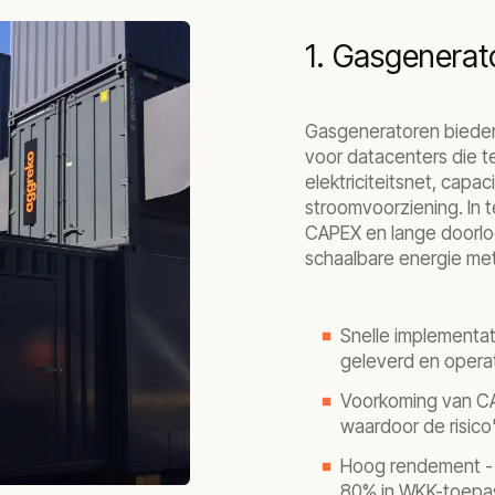
1. Gasgenerat
Gasgeneratoren bieden 
voor datacenters die t
elektriciteitsnet, capa
stroomvoorziening. In t
CAPEX en lange doorloo
schaalbare energie met
Snelle implementat
geleverd en operati
Voorkoming van CA
waardoor de risico
Hoog rendement - 
80% in WKK-toepa