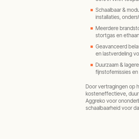
Schaalbaar & modul
installaties, onder
Meerdere brandstof
stortgas en ethaan
Geavanceerd belas
en lastverdeling v
Duurzaam & lagere
fijnstofemissies e
Door vertragingen op h
kosteneffectieve, duu
Aggreko voor ononderbr
schaalbaarheid voor da