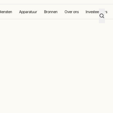
Diensten
Apparatuur
Bronnen
Over ons
Investeerders
n: grootschalige energieoplossingen met lage uitstoot voor datace
oof overbrugg
ge
ssingen met la