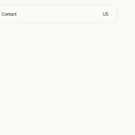
Contact
US
Nederlands (Belg
nters
en:
ge