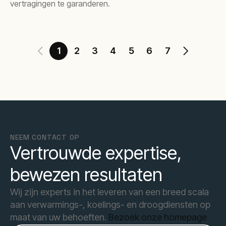
vertragingen te garanderen.
1
2
3
4
5
6
7
NEEM CONTACT OP
Vertrouwde expertise,
bewezen resultaten
Wij zijn experts in het leveren van een breed scala
aan verwarmings-, koelings- en droogdiensten op
maat van uw behoeften.
Bezoek onze homepage