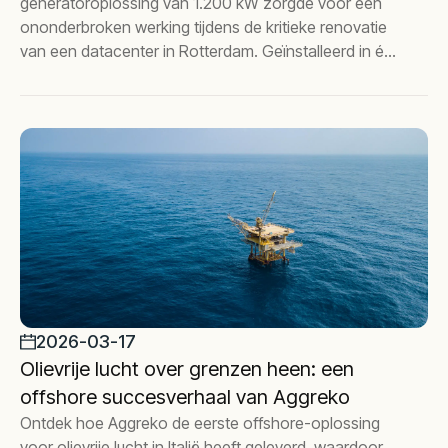
generatoroplossing van 1.200 kW zorgde voor een
ononderbroken werking tijdens de kritieke renovatie
van een datacenter in Rotterdam. Geïnstalleerd in één
week met volledige redundantie, strenge toetsing en
doorlopende maandelijkse ondersteuning voor
betrouwbaarheid op de lange termijn.
2026-03-17
Olievrije lucht over grenzen heen: een
offshore succesverhaal van Aggreko
Ontdek hoe Aggreko de eerste offshore-oplossing
voor olievrije lucht in Italië heeft geleverd, waardoor