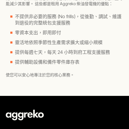
能減少其影響。 這些都是租用 Aggreko 柴油發電機的優點：
不提供非必要的服務 (No frills)，從後勤、調試、維護
到退役的完整統包支援服務
零資本支出，即用即付
靈活地依照季節性生產需求擴大或縮小規模
提供每週七天，每天 24 小時到府工程支援服務
提供輔助設備和備件零件庫存表
使您可以安心地專注於您的核心業務。