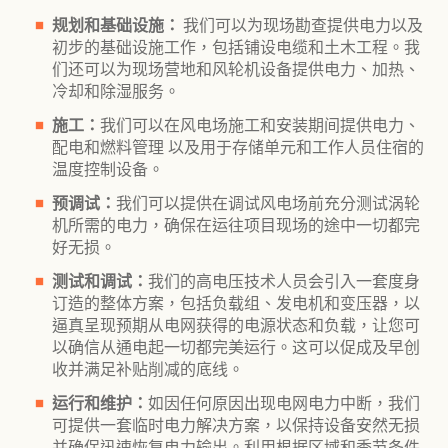
规划和基础设施：
我们可以为现场勘查提供电力以及
初步的基础设施工作，包括铺设电缆和土木工程。我
们还可以为现场营地和风轮机设备提供电力、加热、
冷却和除湿服务。
施工：
我们可以在风电场施工和安装期间提供电力、
配电和燃料管理 以及用于存储单元和工作人员住宿的
温度控制设备。
预调试：
我们可以提供在调试风电场前充分测试涡轮
机所需的电力，确保在运往项目现场的途中一切都完
好无损。
测试和调试：
我们的高电压技术人员会引入一套度身
订造的整体方案，包括负载组、发电机和变压器，以
逼真呈现预期从电网获得的电源状态和负载，让您可
以确信从通电起一切都完美运行。这可以促成及早创
收并满足补贴削减的底线。
运行和维护：
如因任何原因出现电网电力中断，我们
可提供一套临时电力解决方案，以保持设备安然无损
并确保迅速恢复电力输出。利用根据区域和季节条件