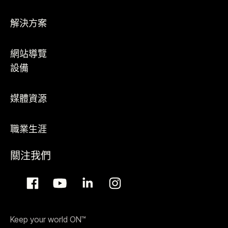
解決方案
網站導覽
設備
媒體資源
職業生涯
關注我們
Keep your world ON™