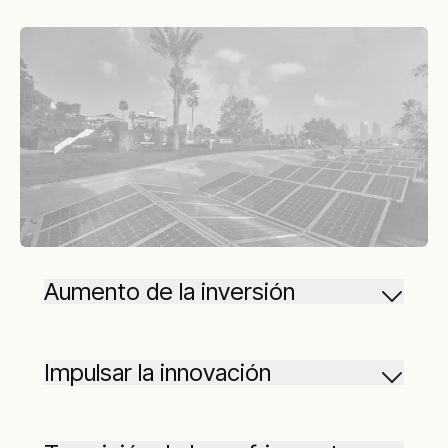
Aumento de la inversión
Impulsar la innovación
No nos detenemos nunca. Continuamos
innovando, aplicando el pensamiento crítico