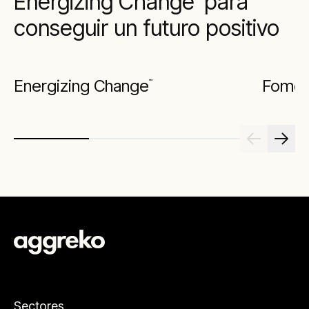
Energizing Change
para
conseguir un futuro positivo
Energizing Change
Foment
™
Sectores