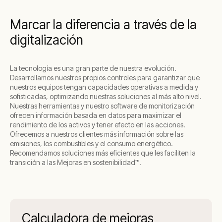
activos ofreciendo soluciones a nuestros
clientes. Convertir en híbrido el gas para lograr
Marcar la diferencia a través de la
la máxima eficiencia, con controles únicos que
digitalización
optimicen la capacidad de monitorización del
rendimiento.
La tecnología es una gran parte de nuestra evolución.
Desarrollamos nuestros propios controles para garantizar que
nuestros equipos tengan capacidades operativas a medida y
sofisticadas, optimizando nuestras soluciones al más alto nivel.
Nuestras herramientas y nuestro software de monitorización
ofrecen información basada en datos para maximizar el
rendimiento de los activos y tener efecto en las acciones.
Ofrecemos a nuestros clientes más información sobre las
emisiones, los combustibles y el consumo energético.
Recomendamos soluciones más eficientes que les faciliten la
transición a las Mejoras en sostenibilidad™.
Calculadora de mejoras