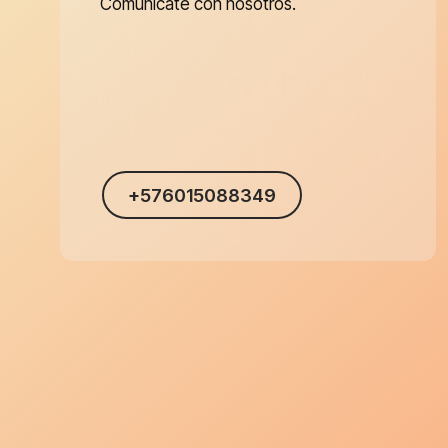
Comunícate con nosotros.
+576015088349