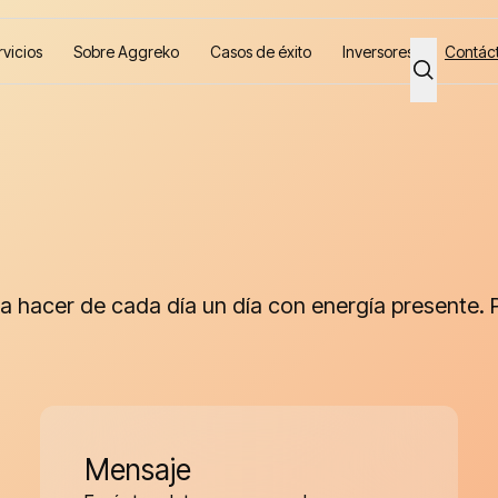
rvicios
Sobre Aggreko
Casos de éxito
Inversores
Contác
hacer de cada día un día con energía presente. Pa
Mensaje