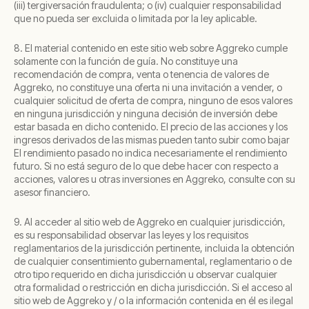
(iii) tergiversación fraudulenta; o (iv) cualquier responsabilidad
que no pueda ser excluida o limitada por la ley aplicable.
8. El material contenido en este sitio web sobre Aggreko cumple
solamente con la función de guía. No constituye una
recomendación de compra, venta o tenencia de valores de
Aggreko, no constituye una oferta ni una invitación a vender, o
cualquier solicitud de oferta de compra, ninguno de esos valores
en ninguna jurisdicción y ninguna decisión de inversión debe
estar basada en dicho contenido. El precio de las acciones y los
ingresos derivados de las mismas pueden tanto subir como bajar
El rendimiento pasado no indica necesariamente el rendimiento
futuro. Si no está seguro de lo que debe hacer con respecto a
acciones, valores u otras inversiones en Aggreko, consulte con su
asesor financiero.
9. Al acceder al sitio web de Aggreko en cualquier jurisdicción,
es su responsabilidad observar las leyes y los requisitos
reglamentarios de la jurisdicción pertinente, incluida la obtención
de cualquier consentimiento gubernamental, reglamentario o de
otro tipo requerido en dicha jurisdicción u observar cualquier
otra formalidad o restricción en dicha jurisdicción. Si el acceso al
sitio web de Aggreko y / o la información contenida en él es ilegal