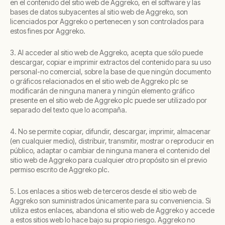
en el contenido del sitio web de Aggreko, en el software y las
bases de datos subyacentes al sitio web de Aggreko, son
licenciados por Aggreko o pertenecen y son controlados para
estos fines por Aggreko.
3. Al acceder al sitio web de Aggreko, acepta que sólo puede
descargar, copiar e imprimir extractos del contenido para su uso
personal-no comercial, sobre la base de que ningún documento
o gráficos relacionados en el sitio web de Aggreko plc se
modificarán de ninguna manera y ningún elemento gráfico
presente en el sitio web de Aggreko plc puede ser utilizado por
separado del texto que lo acompaña.
4. No se permite copiar, difundir, descargar, imprimir, almacenar
(en cualquier medio), distribuir, transmitir, mostrar o reproducir en
público, adaptar o cambiar de ninguna manera el contenido del
sitio web de Aggreko para cualquier otro propósito sin el previo
permiso escrito de Aggreko plc.
5. Los enlaces a sitios web de terceros desde el sitio web de
Aggreko son suministrados únicamente para su conveniencia. Si
utiliza estos enlaces, abandona el sitio web de Aggreko y accede
a estos sitios web lo hace bajo su propio riesgo. Aggreko no