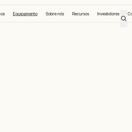
ços
Equipamento
Sobre nós
Recursos
Investidores
Co
e energia com baterias
nto de energi
o de energia por baterias para locação