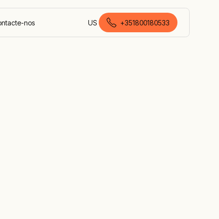
ntacte-nos
US
+351800180533
português europeu
a