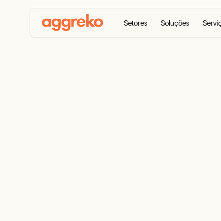
Setores
Soluções
Servi
Lar
Equipamento
Sistemas de armazenamento d
Armazename
por baterias
Especialistas em sistemas de armazenament