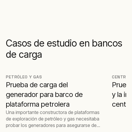
Casos de estudio en bancos
de carga
PETRÓLEO Y GAS
CENTROS
Prueba de carga del
Prueba
generador para barco de
y la i
plataforma petrolera
centro
Una importante constructora de plataformas
de exploración de petróleo y gas necesitaba
probar los generadores para asegurarse de
que no fallarían en caso de emergencia y