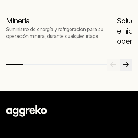
Minería
Soluci
Suministro de energía y refrigeración para su
e hibr
operación minera, durante cualquier etapa.
opera