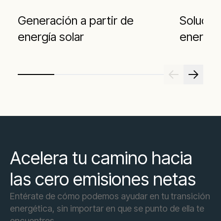
Generación a partir de
Solucio
energía solar
energía
Acelera tu camino hacia
las cero emisiones netas
Entérate de cómo podemos ayudar en tu transición
energética, sin importar en que se punto de ella te
encuentres.