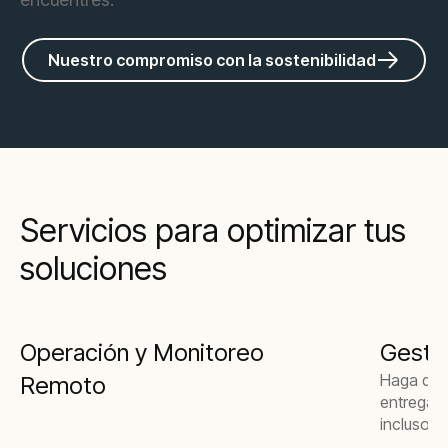
Nuestro compromiso con la sostenibilidad
Servicios para optimizar tus
soluciones
Operación y Monitoreo
Gesti
Haga que
Remoto
entrega d
incluso s
generado