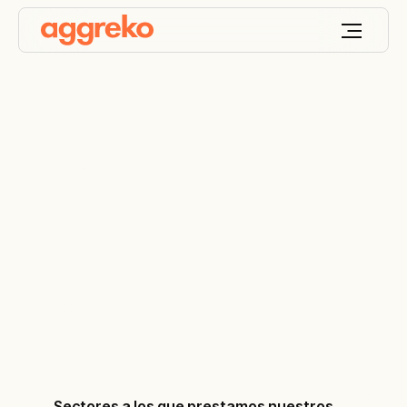
Keep your world
ON
™
Diseñamos, implementamos y optimizamos
soluciones a medida de energía y temperatura
diseñadas para que tu mundo siempre esté con
energía presente
Sectores a los que prestamos nuestros