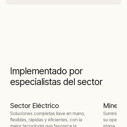
Implementado por
especialistas del sector
Sector Eléctrico
Minería
Soluciones completas llave en mano,
Suministro 
flexibles, rápidas y eficientes, con la
su operació
mejor tecnología que favorece la
etapa.