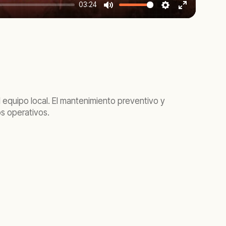
03:24
Mute
Settings
Enter
fullscreen
l equipo local. El mantenimiento preventivo y
os operativos.