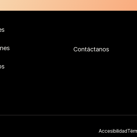
es
ones
Contáctanos
os
Accesibilidad
Térm