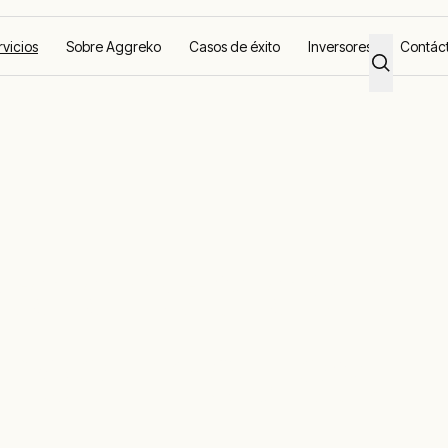
rvicios
Sobre Aggreko
Casos de éxito
Inversores
Contác
elencia es la
nos impulsa.