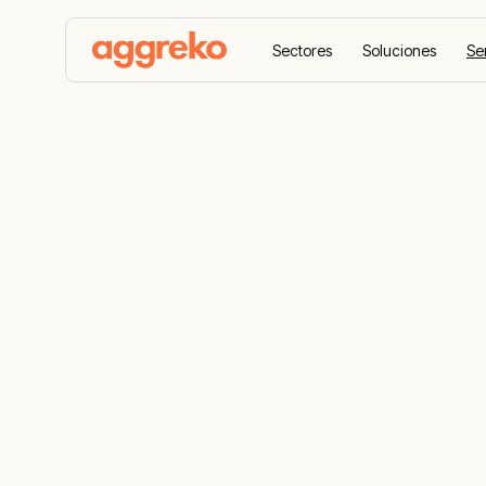
Sectores
Soluciones
Se
Home
Monitoreo Remoto de Aggreko
CORE: La exc
energía que 