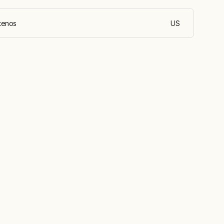
tenos
US
español (Chile)