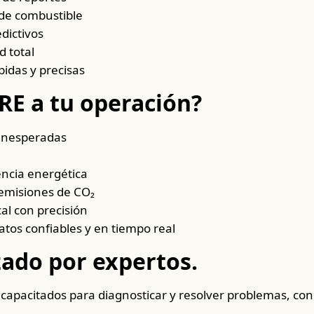
de combustible
dictivos
 total
idas y precisas
E a tu operación?
 inesperadas
encia energética
 emisiones de CO₂
al con precisión
atos confiables y en tiempo real
ado por expertos.
apacitados para diagnosticar y resolver problemas, con a