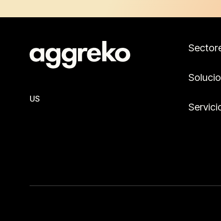
Sector
Soluci
US
Servici