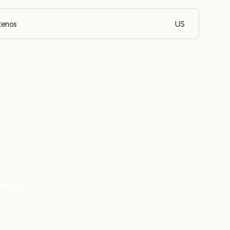
tenos
US
español (Chile)
uando