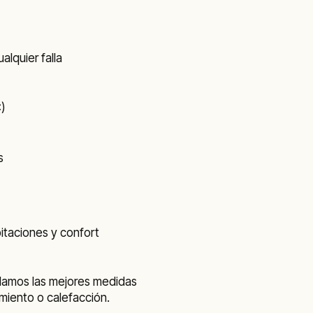
lquier falla
C)
s
bitaciones y confort
llamos las mejores medidas
amiento o calefacción.