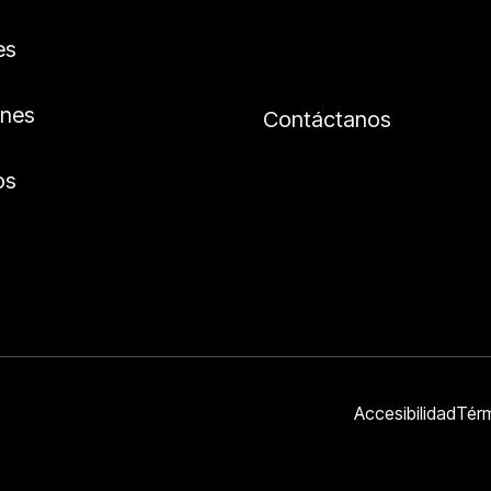
es
ones
Contáctanos
os
Accesibilidad
Térm