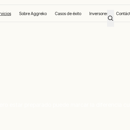
rvicios
Sobre Aggreko
Casos de éxito
Inversores
Contác
ontingencia
Pero estar preparado puede marcar la diferencia c