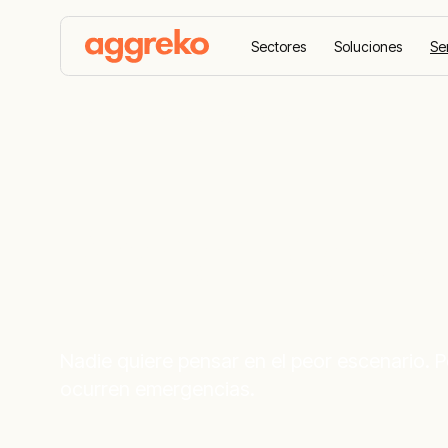
Sectores
Soluciones
Se
Home
Planes de contingencia
Planes de c
Nadie quiere pensar en el peor escenario. 
ocurren emergencias.