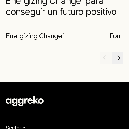
Energizing Change
para
conseguir un futuro positivo
Energizing Change
Foment
™
Sectores