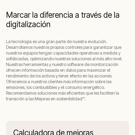
activos ofreciendo soluciones a nuestros
clientes. Convertir en híbrido el gas para lograr
Marcar la diferencia a través de la
la máxima eficiencia, con controles únicos que
digitalización
optimicen la capacidad de monitorización del
rendimiento.
La tecnología es una gran parte de nuestra evolución.
Desarrollamos nuestros propios controles para garantizar que
nuestros equipos tengan capacidades operativas a medida y
sofisticadas, optimizando nuestras soluciones al más alto nivel.
Nuestras herramientas y nuestro software de monitorización
ofrecen información basada en datos para maximizar el
rendimiento de los activos y tener efecto en las acciones.
Ofrecemos a nuestros clientes más información sobre las
emisiones, los combustibles y el consumo energético.
Recomendamos soluciones más eficientes que les faciliten la
transición a las Mejoras en sostenibilidad™.
Calculadora de mejoras