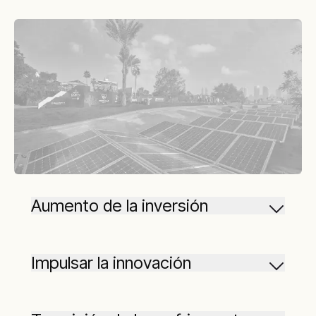
Aumento de la inversión
Impulsar la innovación
No nos detenemos nunca. Continuamos
innovando, aplicando el pensamiento crítico