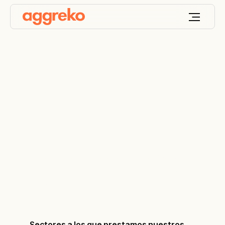
Keep your world
ON
™
Diseñamos, implementamos y optimizamos
soluciones a medida de energía y temperatura
diseñadas para que tu mundo siempre esté con
energía presente
Sectores a los que prestamos nuestros