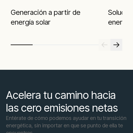
Generación a partir de
Solucio
energía solar
energía
Acelera tu camino hacia
las cero emisiones netas
Entérate de cómo podemos ayudar en tu transición
energética, sin importar en que se punto de ella te
encuentres.