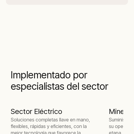
Implementado por
especialistas del sector
Sector Eléctrico
Minería
Soluciones completas llave en mano,
Suministro 
flexibles, rápidas y eficientes, con la
su operació
mejor tecnología que favorece la
etapa.