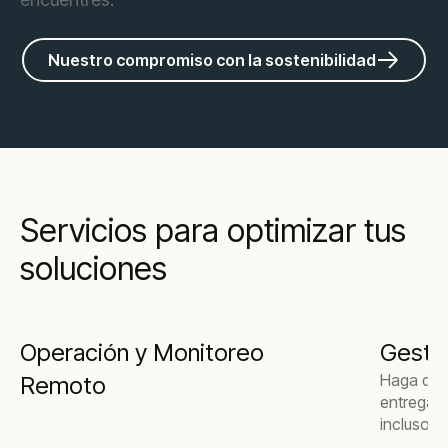
Nuestro compromiso con la sostenibilidad
Servicios para optimizar tus
soluciones
Operación y Monitoreo
Gesti
Haga que
Remoto
entrega d
incluso s
generado