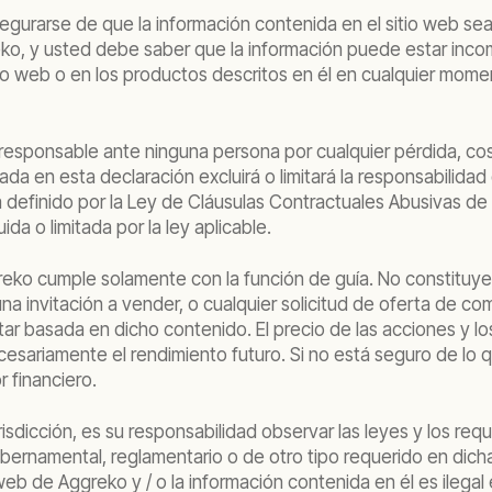
gurarse de que la información contenida en el sitio web sea
reko, y usted debe saber que la información puede estar inco
itio web o en los productos descritos en él en cualquier mom
rá responsable ante ninguna persona por cualquier pérdida, c
ada en esta declaración excluirá o limitará la responsabilidad
efinido por la Ley de Cláusulas Contractuales Abusivas de 1977
da o limitada por la ley aplicable.
ggreko cumple solamente con la función de guía. No constit
na invitación a vender, o cualquier solicitud de oferta de c
star basada en dicho contenido. El precio de las acciones y 
ecesariamente el rendimiento futuro. Si no está seguro de lo
 financiero.
isdicción, es su responsabilidad observar las leyes y los requi
bernamental, reglamentario o de otro tipo requerido en dicha 
io web de Aggreko y / o la información contenida en él es ilega