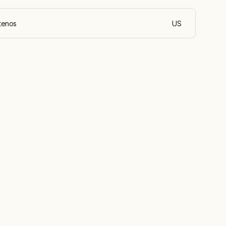
tenos
US
español de Méxi