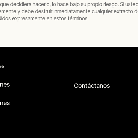
ue decidiera hacerlo, lo hace bajo su propio riesgo. Si uste
camente y debe destruir inmediatamente cualquier extracto 
didos expresamente en estos términos.
es
ones
Contáctanos
ones