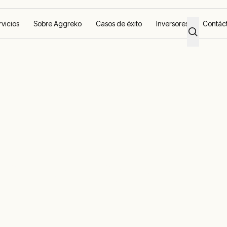
rvicios
Sobre Aggreko
Casos de éxito
Inversores
Contác
Condiciones