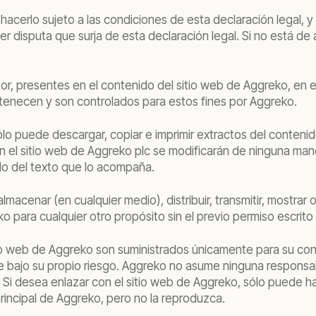
 hacerlo sujeto a las condiciones de esta declaración legal,
ier disputa que surja de esta declaración legal. Si no está d
or, presentes en el contenido del sitio web de Aggreko, en e
tenecen y son controlados para estos fines por Aggreko.
ólo puede descargar, copiar e imprimir extractos del conteni
el sitio web de Aggreko plc se modificarán de ninguna maner
do del texto que lo acompaña.
 almacenar (en cualquier medio), distribuir, transmitir, mostra
 para cualquier otro propósito sin el previo permiso escrito
io web de Aggreko son suministrados únicamente para su conve
 bajo su propio riesgo. Aggreko no asume ninguna responsabi
 Si desea enlazar con el sitio web de Aggreko, sólo puede ha
incipal de Aggreko, pero no la reproduzca.