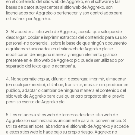
en el contenido del sitio web de Aggreko, en el software y las
bases de datos subyacentes al sitio web de Aggreko, son
licenciados por Aggreko o pertenecen y son controlados para
estos fines por Aggreko.
3. Al acceder al sitio web de Aggreko, acepta que sólo puede
descargar, copiar e imprimir extractos del contenido para su uso
personal-no comercial, sobre la base de que ningún documento
o gráficos relacionados en el sitio web de Aggreko plc se
modificarán de ninguna manera y ningún elemento gráfico
presente en el sitio web de Aggreko plc puede ser utilizado por
separado del texto que lo acompaña.
4. No se permite copiar, difundir, descargar, imprimir, almacenar
(en cualquier medio), distribuir, transmitir, mostrar o reproducir en
público, adaptar o cambiar de ninguna manera el contenido del
sitio web de Aggreko para cualquier otro propósito sin el previo
permiso escrito de Aggreko plc.
5. Los enlaces a sitios web de terceros desde el sitio web de
Aggreko son suministrados únicamente para su conveniencia. Si
utiliza estos enlaces, abandona el sitio web de Aggreko y accede
a estos sitios web lo hace bajo su propio riesgo. Aggreko no