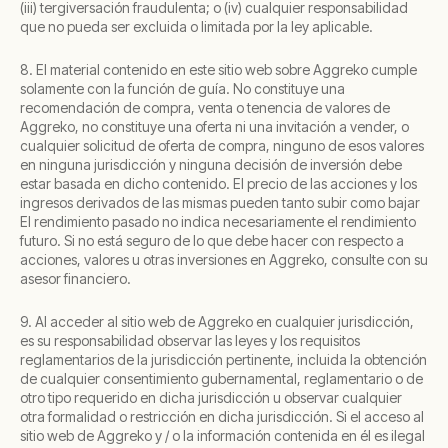
(iii) tergiversación fraudulenta; o (iv) cualquier responsabilidad
que no pueda ser excluida o limitada por la ley aplicable.
8. El material contenido en este sitio web sobre Aggreko cumple
solamente con la función de guía. No constituye una
recomendación de compra, venta o tenencia de valores de
Aggreko, no constituye una oferta ni una invitación a vender, o
cualquier solicitud de oferta de compra, ninguno de esos valores
en ninguna jurisdicción y ninguna decisión de inversión debe
estar basada en dicho contenido. El precio de las acciones y los
ingresos derivados de las mismas pueden tanto subir como bajar
El rendimiento pasado no indica necesariamente el rendimiento
futuro. Si no está seguro de lo que debe hacer con respecto a
acciones, valores u otras inversiones en Aggreko, consulte con su
asesor financiero.
9. Al acceder al sitio web de Aggreko en cualquier jurisdicción,
es su responsabilidad observar las leyes y los requisitos
reglamentarios de la jurisdicción pertinente, incluida la obtención
de cualquier consentimiento gubernamental, reglamentario o de
otro tipo requerido en dicha jurisdicción u observar cualquier
otra formalidad o restricción en dicha jurisdicción. Si el acceso al
sitio web de Aggreko y / o la información contenida en él es ilegal