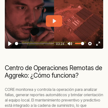
Play
03:24
Play
Mute
Settings
Enter
fullsc
Centro de Operaciones Remotas de
Aggreko: ¿Cómo funciona?
CORE monitorea y controla la operación para analizar
fallas, generar reportes automáticos y brindar orientación
al equipo local. El mantenimiento preventivo y predictivo
está integrado a la cadena de suministro, lo que