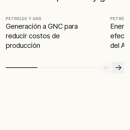
PETRÓLEO Y GAS
PETRÓLE
Generación a GNC para
Energí
reducir costos de
efecti
producción
del Am