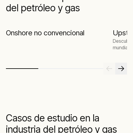
del petróleo y gas
Onshore no convencional
Upstr
Descubra 
mundial e
Casos de estudio en la
industria del petróleo y gas