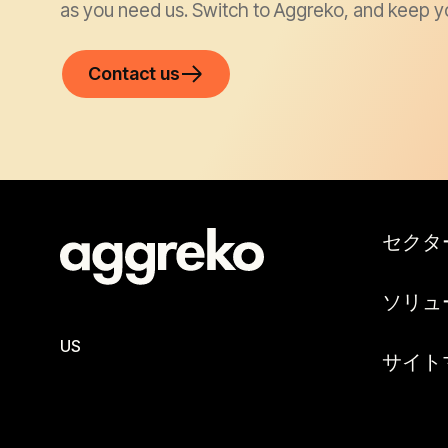
as you need us. Switch to Aggreko, and keep y
Contact us
セクタ
ソリュ
US
サイト