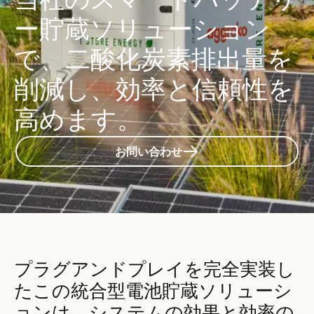
ー貯蔵ソリューション
で、二酸化炭素排出量を
削減し、効率と信頼性を
高めます。
お問い合わせ
プラグアンドプレイを完全実装し
たこの統合型電池貯蔵ソリューシ
ョンは、システムの効果と効率の