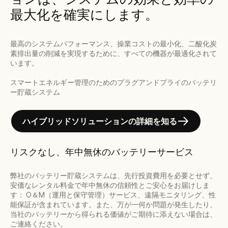
最大化を確実にします。
最高のシステムパフォーマンス、操業コストの最小化、二酸化炭
素排出量の削減を実現するために、すべての機器が最適化されて
います。
スマートエネルギー管理のためのプラグアンドプライのバッテリ
ー貯蔵システム
ハイブリッドソリューションの詳細を知る
リスクなし、年中無休のバッテリーサービス
弊社のバッテリー貯蔵システムは、先行投資費用を必要とせず、
安価なレンタル料金で年中無休の信頼性とご安心をお届けしま
す： O＆M（運用と保守管理）サービス、遠隔モニタリング、性
能保証が含まれています。また、万が一何か問題が発生したり、
当社のバッテリーから得られる価値がご期待に添えない場合は、
ご連絡ください。