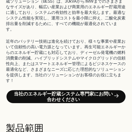
蔵ソリューション（BESS）は、30kVAから1MWまでのさまざま
なサイズがあり、幅広い産業および商業用のエネルギー貯蔵用途
に適しており、システムの有効性と効率を最大化します。最適な
システム性能を実現し、運用コストを最小限に抑え、二酸化炭素
排出量を削減するために、すべての機能が最適化されていま
す。
近年のバッテリー技術は進化を続けており、様々な事業や産業お
いて信頼性の高い電力源となっています。再生可能エネルギーか
らのエネルギー貯蔵にも対応しており、ディーゼル発電機の燃料
消費量の削減、ハイブリッドシステムやマイクログリッドの信頼
性向上、またはスマートエネルギー管理によるビジネスケースの
最適化など、さまざまなニーズに応じた理想的なソリューション
を提供します。当社のソリューションがお客様のお役に立ちま
す！
当社のエネルギー貯蔵システム専門家にお問い
合わせください
製品範囲