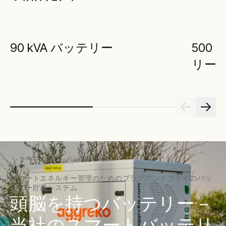
90 kVA バッテリー
500 
リー
スマートエネルギー管理のためのプラグアンドプライのバッ
テリー貯蔵システム
頭脳を持つバッテリー－
当社のスマートバッテリ