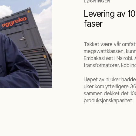
LØSNINGEN
Levering av 10
faser
Takket være vår omfatt
megawattklassen, kunne
Embakasi øst i Nairobi.
transformatorer, kobling
I løpet av ni uker hadde 
uker kom ytterligere 3
sammen dekket det 100 
produksjonskapasitet.