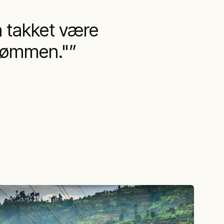
en takket være
trømmen."