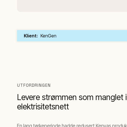
Klient:
KenGen
UTFORDRINGEN
Levere strømmen som manglet i
elektrisitetsnett
En lang tørkeperiode hadde redusert Kenyas produks