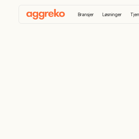
Bransjer
Løsninger
Tjen
Home
Casestudier
Elektrisitetsverk styrker øk
Elektrisitets
økonomien i