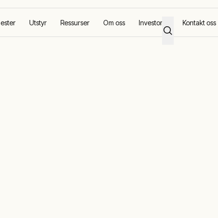
ester
Utstyr
Ressurser
Om oss
Investorer
Kontakt oss
onomien i Kenya
verk styrker
 Kenya