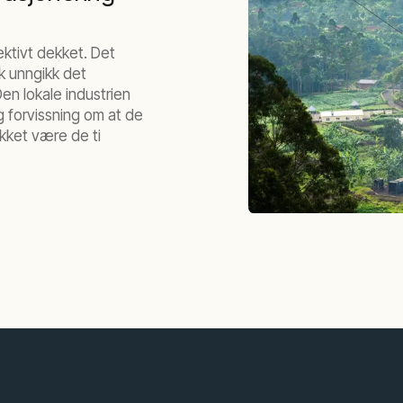
ktivt dekket. Det
rk unngikk det
en lokale industrien
gg forvissning om at de
akket være de ti