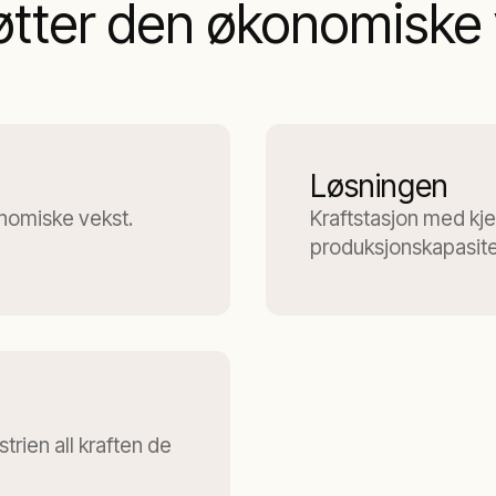
støtter den økonomiske
Løsningen
nomiske vekst.
Kraftstasjon med kj
produksjonskapasi
rien all kraften de