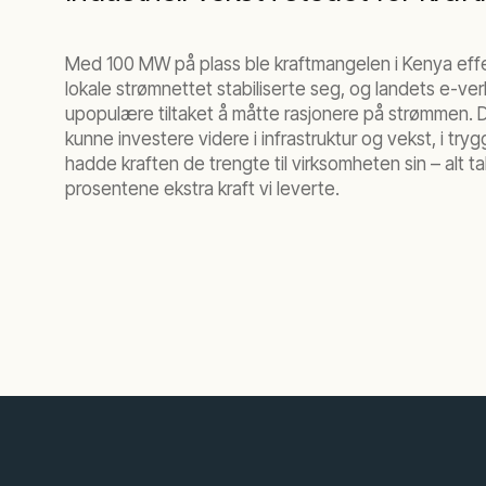
Med 100 MW på plass ble kraftmangelen i Kenya effe
lokale strømnettet stabiliserte seg, og landets e-ve
upopulære tiltaket å måtte rasjonere på strømmen. D
kunne investere videre i infrastruktur og vekst, i try
hadde kraften de trengte til virksomheten sin – alt t
prosentene ekstra kraft vi leverte.