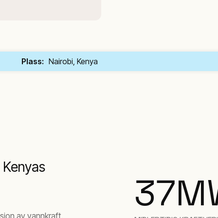
Plass:
Nairobi, Kenya
 Kenyas
37
M
jon av vannkraft.