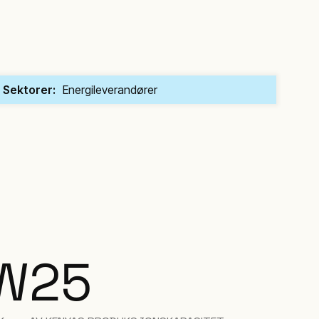
Sektorer:
Energileverandører
W
25