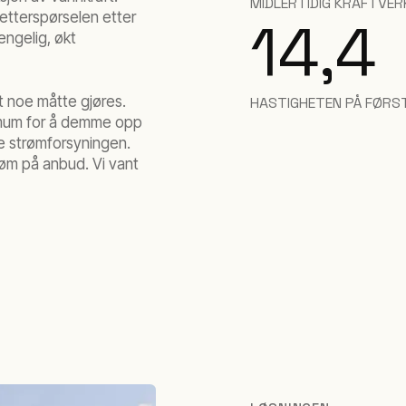
MIDLERTIDIG KRAFTVER
etterspørselen etter
14,4
engelig, økt
 noe måtte gjøres.
HASTIGHETEN PÅ FØRST
nimum for å demme opp
de strømforsyningen.
røm på anbud. Vi vant