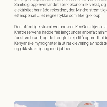
Samtidig opplever landet sterk økonomisk vekst, og 
elektrisitet har nådd rekordhøyder. Mindre strøm tilgj
etterspørsel … et regnestykke som ikke gikk opp.
Den offentlige strømleverandøren KenGen skjønte at
Kraftreservene hadde falt langt under anbefalt mi
for strømbrudd, og de trengte hjelp til å oppretthol
Kenyanske myndigheter la ut rask levering av nødst
og gikk straks igang med jobben.