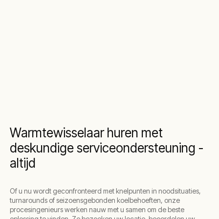
Warmtewisselaar huren met
deskundige serviceondersteuning -
altijd
Of u nu wordt geconfronteerd met knelpunten in noodsituaties,
turnarounds of seizoensgebonden koelbehoeften, onze
procesingenieurs werken nauw met u samen om de beste
oplossing te vinden. Ze bezoeken uw locatie, beoordelen uw