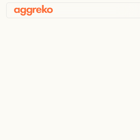
Industriële
warmtewisselaars
Houd uw processen draaiende met een ruime
keuze aan efficiënte warmtewisselaars