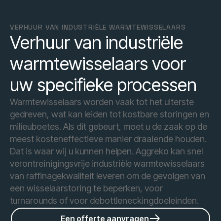
VERHUUR VAN INDUSTRIËLE WARMTEWISSELAARS
Verhuur van industriële
warmtewisselaars voor
uw specifieke processen
Warmtewisselaars worden vaak tot het uiterste
gedreven, wat kan leiden tot kostbare storingen en
milieuboetes. Als dit gebeurt, moet u de zaak op de
meest kosteneffectieve manier draaiende houden.
Dat is waar wij u kunnen helpen. Aggreko kan snel
verontreinigingsvrije industriële warmtewisselaars
van raffinagekwaliteit leveren om de gevolgen van
een wisselaarstoring te beperken, voor
turnarounds of voor debottleneckingdoeleinden.
Een offerte aanvragen