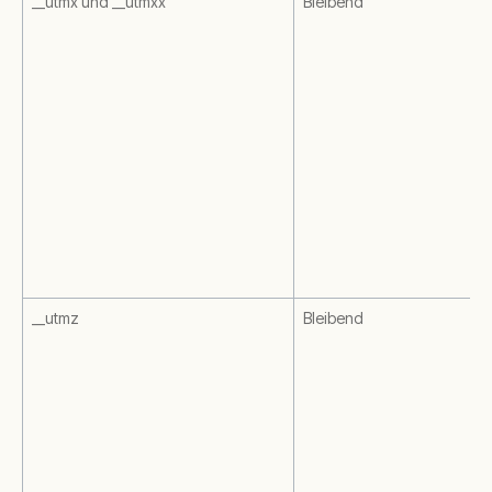
__utmx und __utmxx
Bleibend
__utmz
Bleibend