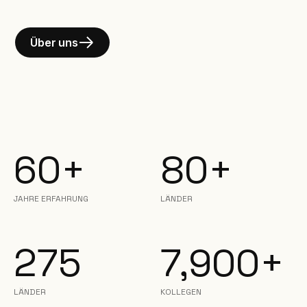
Über uns
60+
80+
JAHRE ERFAHRUNG
LÄNDER
275
7,900+
LÄNDER
KOLLEGEN