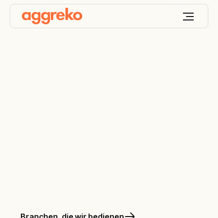
Keep your world
ON
™
Wir konzipieren, implementieren und optimieren
technische Energie- und Temperaturlösungen, die
Ihre Welt am Laufen halten.
Branchen, die wir bedienen